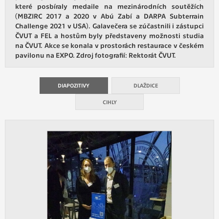
vždy aktivní.
které posbíraly medaile na mezinárodních soutěžích
(MBZIRC 2017 a 2020 v Abú Zabí a DARPA Subterrain
Challenge 2021 v USA). Galavečera se zúčastnili i zástupci
ANALYTICKÉ
ČVUT a FEL a hostům byly představeny možnosti studia
Slouží pro získávání anonymizovaných
na ČVUT. Akce se konala v prostorách restaurace v českém
statistických údajů, které nám pomáhají
pavilonu na EXPO. Zdroj fotografií: Rektorát ČVUT.
vylepšovat naše aplikace. Zpravidla jde o
cookies systémů třetích stran, které k
těmto účelům využíváme.
DIAPOZITIVY
DLAŽDICE
CIHLY
MARKETINGOVÉ
Využívané za účelem zobrazení
správných nabídek a cílení obsahu podle
Vašich preferencí. Zpravidla jde o
cookies systémů třetích stran, které nám
s analýzou uživatelského chování
pomáhají.
OSTATNÍ