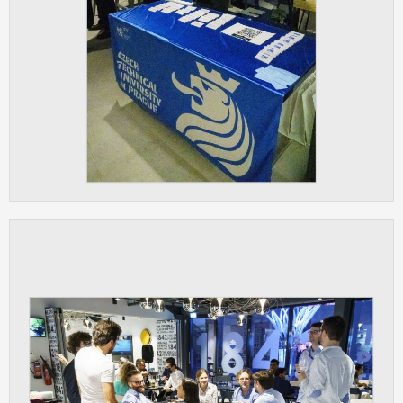
Cookies, které aplikace nedokáže zařadit.
Naším cílem je, aby tato kategorie
zůstala prázdná a všechny cookies byly
přiřazeny do některé z kategorií
uvedených výše.