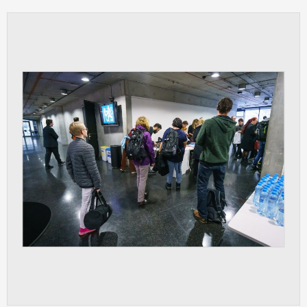
vždy aktivní.
ANALYTICKÉ
Slouží pro získávání anonymizovaných
statistických údajů, které nám pomáhají
vylepšovat naše aplikace. Zpravidla jde o
cookies systémů třetích stran, které k
těmto účelům využíváme.
MARKETINGOVÉ
Využívané za účelem zobrazení
správných nabídek a cílení obsahu podle
Vašich preferencí. Zpravidla jde o
cookies systémů třetích stran, které nám
s analýzou uživatelského chování
pomáhají.
OSTATNÍ