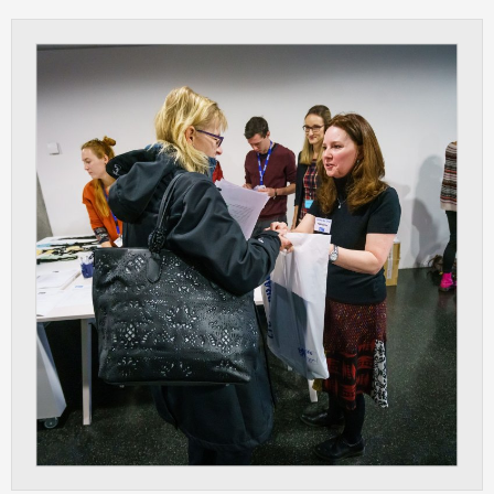
Cookies, které aplikace nedokáže zařadit.
Naším cílem je, aby tato kategorie
zůstala prázdná a všechny cookies byly
přiřazeny do některé z kategorií
uvedených výše.