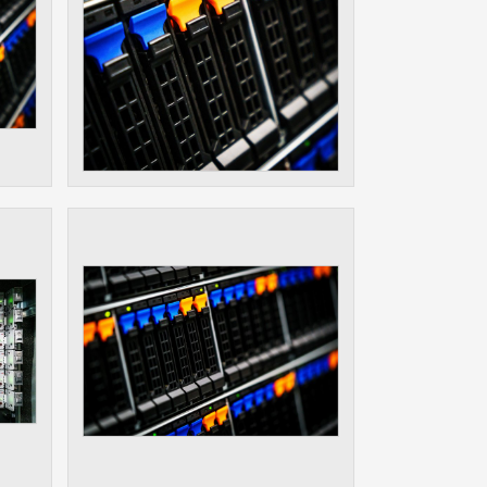
ám
ch
le
 s
ie
ií