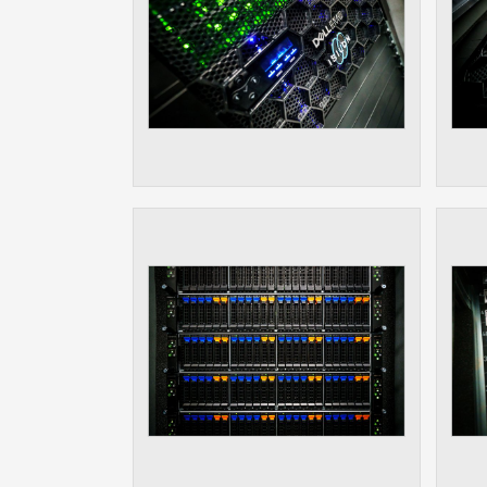
Slouží pro
pomáhají vy
stran, kter
MARKETING
Využívané 
Vašich prefe
analýzou už
OSTATNÍ
Cookies, kt
zůstala prá
uvedených v