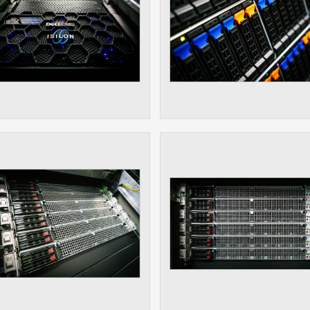
 získávání anonymizovaných statistických údajů, které n
lepšovat naše aplikace. Zpravidla jde o cookies systémů třetí
é k těmto účelům využíváme.
OVÉ
za účelem zobrazení správných nabídek a cílení obsahu pod
rencí. Zpravidla jde o cookies systémů třetích stran, které nám
ivatelského chování pomáhají.
eré aplikace nedokáže zařadit. Naším cílem je, aby tato kategor
zdná a všechny cookies byly přiřazeny do některé z kategor
ýše.