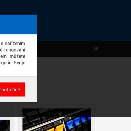
 s nařízením
né fungování
ikem můžete
gorie. Svoje
Y - RCI
epotřebné
ch
né