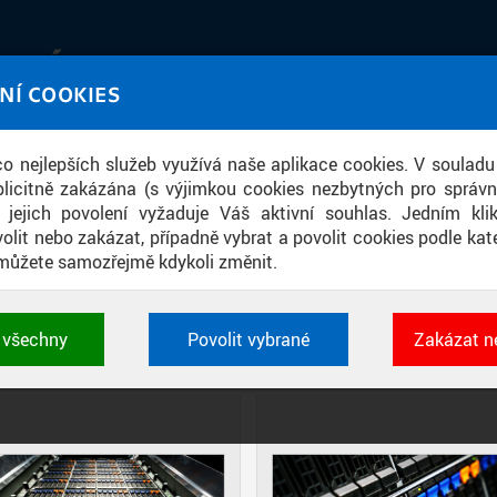
IATÉKA
NÍ COOKIES
UT obrazem a zvukem
 co nejlepších služeb využívá naše aplikace cookies. V souladu
ace
licitně zakázána (s výjimkou cookies nezbytných pro správ
a jejich povolení vyžaduje Váš aktivní souhlas. Jedním kl
olit nebo zakázat, případně vybrat a povolit cookies podle kate
můžete samozřejmě kdykoli změnit.
R VÝZKUMNÉHO CENTRA INFORMATIK
t všechny
Povolit vybrané
Zakázat n
DIAPOZITIVY
DLAŽDICE
CIHLY
 cookies využívané aplikacemi ČVUT pro uchování jeji
vlastností a identifikátorů relace. Jsou nezbytné pro správ
jsou vždy aktivní.
É