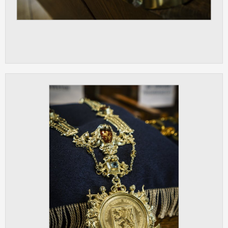
Cookies, které aplikace nedokáže zařadit.
Naším cílem je, aby tato kategorie
zůstala prázdná a všechny cookies byly
přiřazeny do některé z kategorií
uvedených výše.