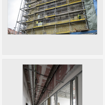
Cookies, které aplikace nedokáže zařadit.
Naším cílem je, aby tato kategorie
zůstala prázdná a všechny cookies byly
přiřazeny do některé z kategorií
uvedených výše.