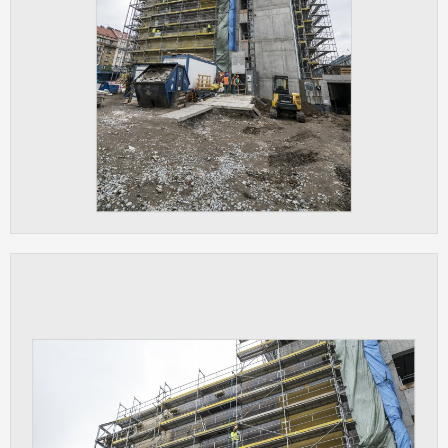
vždy aktivní.
ANALYTICKÉ
Slouží pro získávání anonymizovaných
statistických údajů, které nám pomáhají
vylepšovat naše aplikace. Zpravidla jde o
cookies systémů třetích stran, které k
těmto účelům využíváme.
MARKETINGOVÉ
Využívané za účelem zobrazení
správných nabídek a cílení obsahu podle
Vašich preferencí. Zpravidla jde o
cookies systémů třetích stran, které nám
s analýzou uživatelského chování
pomáhají.
OSTATNÍ