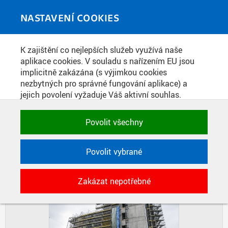
Skip to main content
MEDIATÉKA
Toggle
NASTAVENÍ COOKIES
navigati
Home
»
Fotografie
K zajištění co nejlepších služeb využívá naše
You are here
STAVBA BUDOVY CIIRC
aplikace cookies. V souladu s nařízením EU jsou
implicitně zakázána (s výjimkou cookies
nezbytných pro správné fungování aplikace) a
jejich povolení vyžaduje Váš aktivní souhlas.
DIAPOZITIVY
DLAŽDICE
Jedním klikem můžete všechny povolit nebo
CIHLY
zakázat, případně vybrat a povolit cookies podle
Povolit všechny
kategorie. Svoje rozhodnutí můžete samozřejmě
kdykoli změnit.
Povolit vybrané
POTŘEBNÉ
Zakázat nepotřebné
Technické cookies využívané aplikacemi
ČVUT pro uchování jejich nastavení,
vlastností a identifikátorů relace. Jsou
nezbytné pro správné fungování a jsou