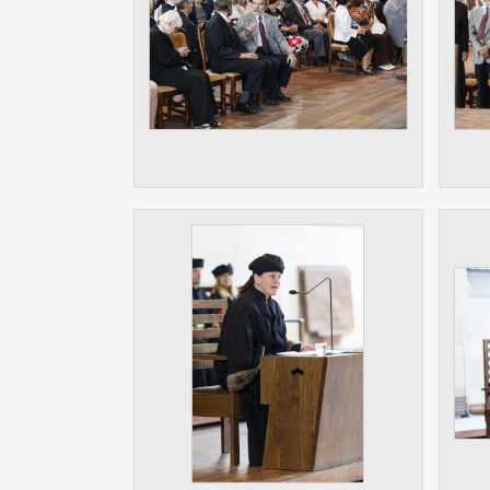
Slouží pro
pomáhají vy
stran, kter
MARKETING
Využívané 
Vašich prefe
analýzou už
OSTATNÍ
Cookies, kt
zůstala prá
uvedených v