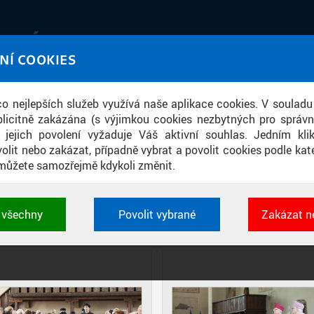
IATÉKA
NÍ COOKIES
UT obrazem a zvukem
 co nejlepších služeb využívá naše aplikace cookies. V souladu
ace
licitně zakázána (s výjimkou cookies nezbytných pro správ
a jejich povolení vyžaduje Váš aktivní souhlas. Jedním kl
olit nebo zakázat, případně vybrat a povolit cookies podle kate
můžete samozřejmě kdykoli změnit.
E ABSOLVENTŮ UNIVERZITY TŘETÍ
t všechny
Povolit vybrané
Zakázat n
DIAPOZITIVY
DLAŽDICE
CIHLY
 cookies využívané aplikacemi ČVUT pro uchování jeji
vlastností a identifikátorů relace. Jsou nezbytné pro správ
jsou vždy aktivní.
É