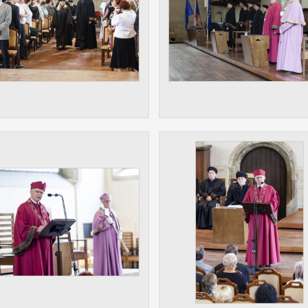
 získávání anonymizovaných statistických údajů, které n
lepšovat naše aplikace. Zpravidla jde o cookies systémů třetí
é k těmto účelům využíváme.
OVÉ
za účelem zobrazení správných nabídek a cílení obsahu pod
rencí. Zpravidla jde o cookies systémů třetích stran, které nám
ivatelského chování pomáhají.
eré aplikace nedokáže zařadit. Naším cílem je, aby tato kategor
zdná a všechny cookies byly přiřazeny do některé z kategor
ýše.