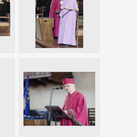
ám
ch
le
 s
ie
ií