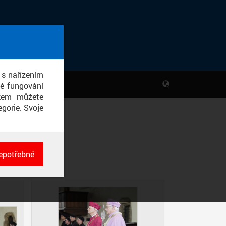
 s nařízením
né fungování
ikem můžete
gorie. Svoje
HO VĚKU
epotřebné
ch
né