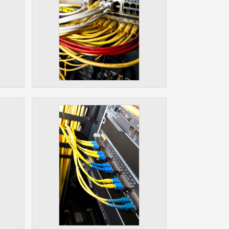
ám
ch
le
 s
ie
ií