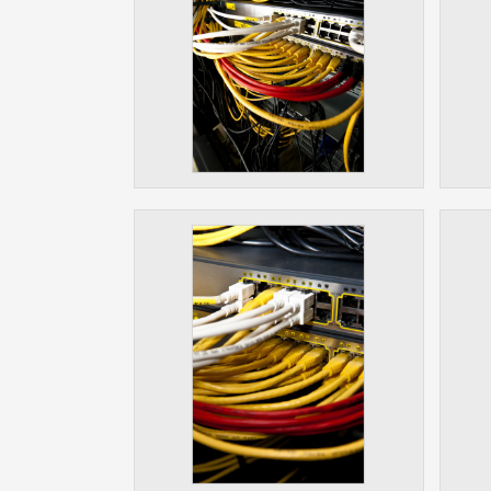
Slouží pro
pomáhají vy
stran, kter
MARKETING
Využívané 
Vašich prefe
analýzou už
OSTATNÍ
Cookies, kt
zůstala prá
uvedených v