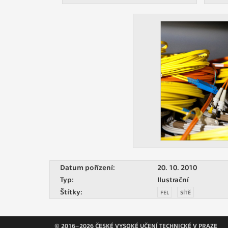
Datum pořízení:
20. 10. 2010
Typ:
Ilustrační
Štítky:
FEL
SÍTĚ
© 2016–2026 ČESKÉ VYSOKÉ UČENÍ TECHNICKÉ V PRAZE