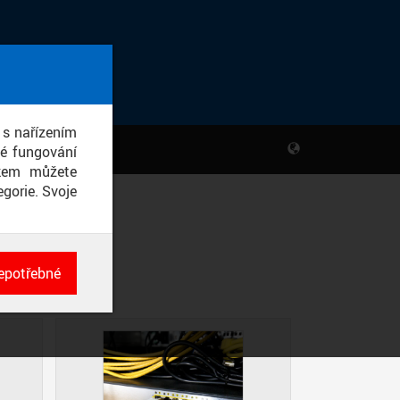
 s nařízením
né fungování
ikem můžete
gorie. Svoje
É
epotřebné
ch
né