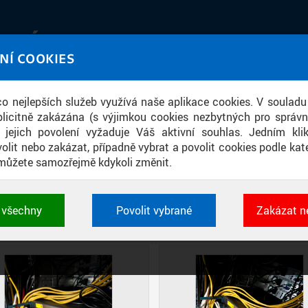
IATÉKA
NÍ COOKIES
UT obrazem a zvukem
 co nejlepších služeb využívá naše aplikace cookies. V souladu
ace
licitně zakázána (s výjimkou cookies nezbytných pro správ
a jejich povolení vyžaduje Váš aktivní souhlas. Jedním kl
olit nebo zakázat, případně vybrat a povolit cookies podle kate
můžete samozřejmě kdykoli změnit.
SÍTĚ NA FAKULTĚ ELEKTROTECHNICK
t všechny
Povolit vybrané
Zakázat n
DIAPOZITIVY
DLAŽDICE
CIHLY
 cookies využívané aplikacemi ČVUT pro uchování jeji
vlastností a identifikátorů relace. Jsou nezbytné pro správ
jsou vždy aktivní.
É