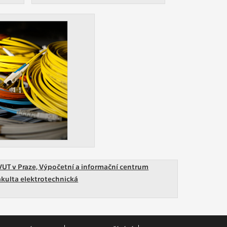
VUT v Praze, Výpočetní a informační centrum
akulta elektrotechnická