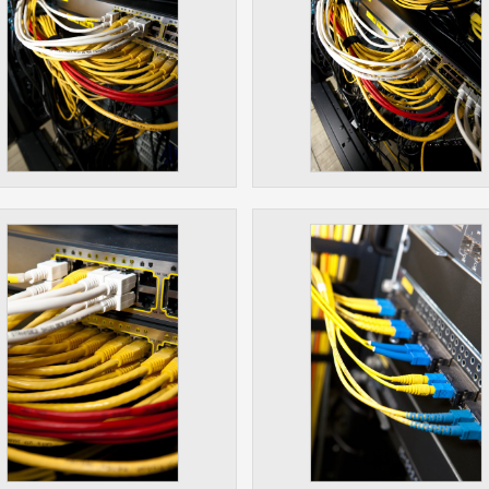
 získávání anonymizovaných statistických údajů, které n
lepšovat naše aplikace. Zpravidla jde o cookies systémů třetí
é k těmto účelům využíváme.
OVÉ
za účelem zobrazení správných nabídek a cílení obsahu pod
rencí. Zpravidla jde o cookies systémů třetích stran, které nám
ivatelského chování pomáhají.
eré aplikace nedokáže zařadit. Naším cílem je, aby tato kategor
zdná a všechny cookies byly přiřazeny do některé z kategor
ýše.