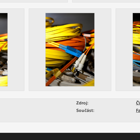
Zdroj:
Č
Součást:
F