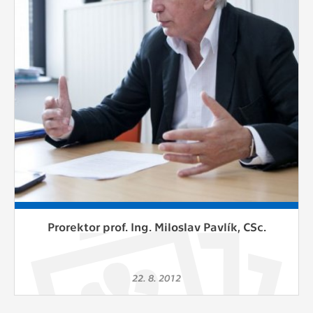
Cookies, které aplikace nedokáže zařadit.
Naším cílem je, aby tato kategorie
zůstala prázdná a všechny cookies byly
přiřazeny do některé z kategorií
uvedených výše.
Prorektor prof. Ing. Miloslav Pavlík, CSc.
22. 8. 2012