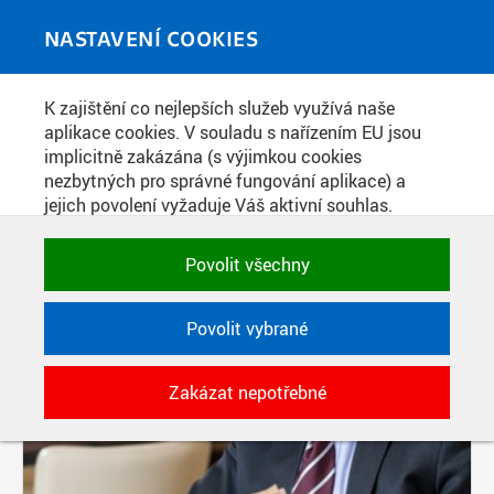
Skip to main content
MEDIATÉKA
Toggle
NASTAVENÍ COOKIES
navigati
K zajištění co nejlepších služeb využívá naše
PŘÍSPĚVKY PODLE FILTRU
aplikace cookies. V souladu s nařízením EU jsou
implicitně zakázána (s výjimkou cookies
Aktivní filtry:
nezbytných pro správné fungování aplikace) a
ŠTÍTEK: PORTRÉT
jejich povolení vyžaduje Váš aktivní souhlas.
Jedním klikem můžete všechny povolit nebo
Pages
zakázat, případně vybrat a povolit cookies podle
Povolit všechny
kategorie. Svoje rozhodnutí můžete samozřejmě
kdykoli změnit.
Povolit vybrané
POTŘEBNÉ
Zakázat nepotřebné
Technické cookies využívané aplikacemi
ČVUT pro uchování jejich nastavení,
vlastností a identifikátorů relace. Jsou
nezbytné pro správné fungování a jsou