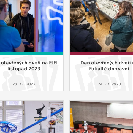
 získávání anonymizovaných statistických údajů, které n
lepšovat naše aplikace. Zpravidla jde o cookies systémů třetí
é k těmto účelům využíváme.
OVÉ
za účelem zobrazení správných nabídek a cílení obsahu pod
rencí. Zpravidla jde o cookies systémů třetích stran, které nám
ivatelského chování pomáhají.
otevřených dveří na FJFI
Den otevřených dveří 
listopad 2023
Fakultě dopravní
eré aplikace nedokáže zařadit. Naším cílem je, aby tato kategor
28. 11. 2023
24. 11. 2023
zdná a všechny cookies byly přiřazeny do některé z kategor
ýše.