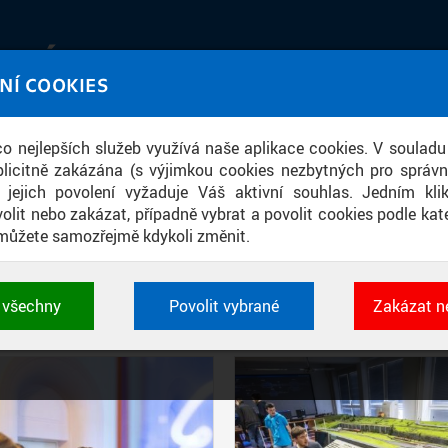
IATÉKA
NÍ COOKIES
UT obrazem a zvukem
 co nejlepších služeb využívá naše aplikace cookies. V souladu
ace
licitně zakázána (s výjimkou cookies nezbytných pro správ
a jejich povolení vyžaduje Váš aktivní souhlas. Jedním kl
olit nebo zakázat, případně vybrat a povolit cookies podle kate
můžete samozřejmě kdykoli změnit.
PŘÍSPĚVKY PODLE FILTRU
t všechny
Povolit vybrané
Zakázat n
Aktivní filtry:
ŠTÍTEK: DOD
 cookies využívané aplikacemi ČVUT pro uchování jeji
vlastností a identifikátorů relace. Jsou nezbytné pro správ
jsou vždy aktivní.
É