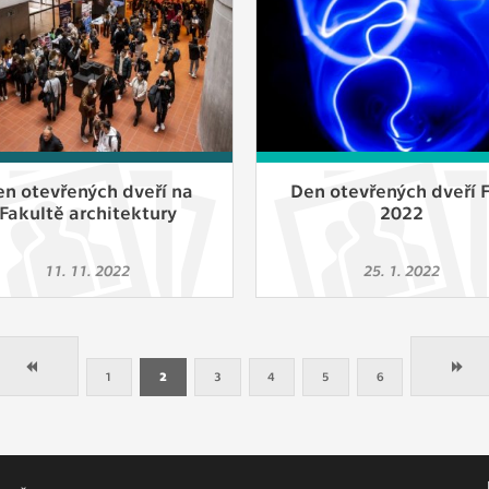
en otevřených dveří na
Den otevřených dveří F
Fakultě architektury
2022
11. 11. 2022
25. 1. 2022
1
2
3
4
5
6