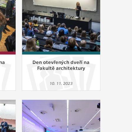
ám
ch
le
 s
na
Den otevřených dveří na
Fakultě architektury
ie
10. 11. 2023
ií