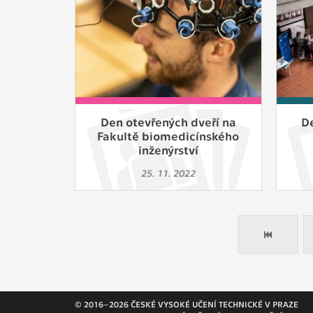
Den otevřených dveří na
D
Fakultě biomedicínského
inženýrství
25. 11. 2022
© 2016–2026 ČESKÉ VYSOKÉ UČENÍ TECHNICKÉ V PRAZE