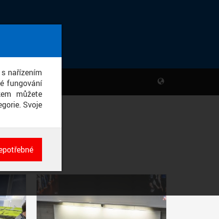
 s nařízením
né fungování
ikem můžete
gorie. Svoje
epotřebné
ch
né