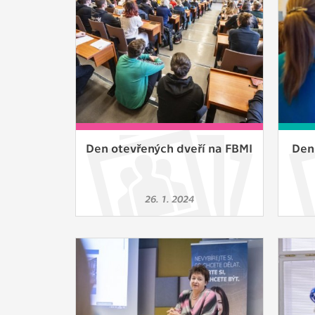
Slouží pro
pomáhají vy
stran, kter
MARKETING
Využívané 
Vašich prefe
analýzou už
Den otevřených dveří na FBMI
Den 
OSTATNÍ
Cookies, kt
26. 1. 2024
zůstala prá
uvedených v