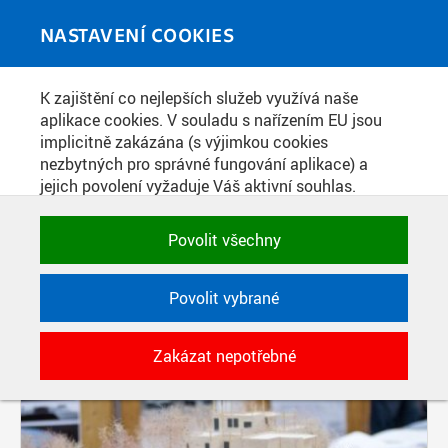
Skip to main content
MEDIATÉKA
Toggle
NASTAVENÍ COOKIES
navigati
K zajištění co nejlepších služeb využívá naše
PŘÍSPĚVKY PODLE FILTRU
aplikace cookies. V souladu s nařízením EU jsou
implicitně zakázána (s výjimkou cookies
Aktivní filtry:
nezbytných pro správné fungování aplikace) a
ŠTÍTEK: VÝSTAVA
jejich povolení vyžaduje Váš aktivní souhlas.
Jedním klikem můžete všechny povolit nebo
Pages
zakázat, případně vybrat a povolit cookies podle
Povolit všechny
kategorie. Svoje rozhodnutí můžete samozřejmě
kdykoli změnit.
Povolit vybrané
POTŘEBNÉ
Zakázat nepotřebné
Technické cookies využívané aplikacemi
ČVUT pro uchování jejich nastavení,
vlastností a identifikátorů relace. Jsou
nezbytné pro správné fungování a jsou