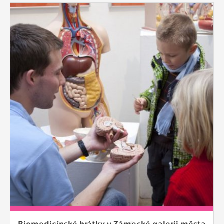
Biomedicínské hrátky v Zámecké galerii města