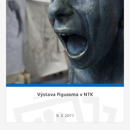
Cookies, které aplikace nedokáže zařadit.
Naším cílem je, aby tato kategorie
zůstala prázdná a všechny cookies byly
přiřazeny do některé z kategorií
uvedených výše.
Výstava Figurama v NTK
9. 3. 2011