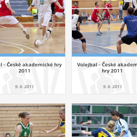
 získávání anonymizovaných statistických údajů, které n
lepšovat naše aplikace. Zpravidla jde o cookies systémů třetí
é k těmto účelům využíváme.
OVÉ
za účelem zobrazení správných nabídek a cílení obsahu pod
rencí. Zpravidla jde o cookies systémů třetích stran, které nám
ivatelského chování pomáhají.
al - České akademické hry
Volejbal - České akade
2011
hry 2011
eré aplikace nedokáže zařadit. Naším cílem je, aby tato kategor
9. 6. 2011
9. 6. 2011
zdná a všechny cookies byly přiřazeny do některé z kategor
ýše.