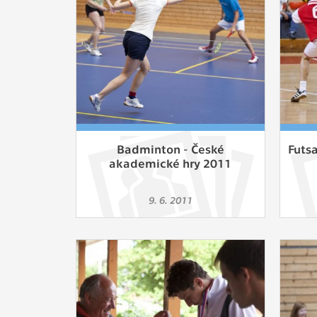
Slouží pro
pomáhají vy
stran, kter
MARKETING
Využívané 
Vašich prefe
analýzou už
Badminton - České
Futs
akademické hry 2011
OSTATNÍ
Cookies, kt
9. 6. 2011
zůstala prá
uvedených v