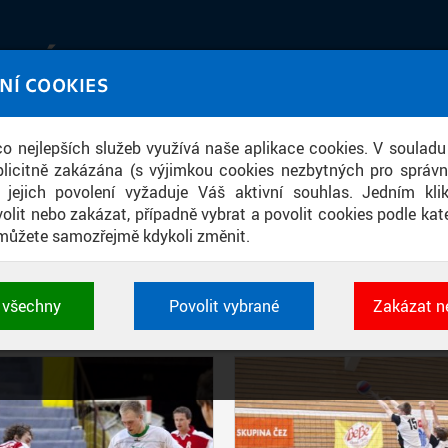
IATÉKA
NÍ COOKIES
UT obrazem a zvukem
 co nejlepších služeb využívá naše aplikace cookies. V souladu
ace
licitně zakázána (s výjimkou cookies nezbytných pro správ
a jejich povolení vyžaduje Váš aktivní souhlas. Jedním kl
olit nebo zakázat, případně vybrat a povolit cookies podle kate
můžete samozřejmě kdykoli změnit.
PŘÍSPĚVKY PODLE FILTRU
t všechny
Povolit vybrané
Zakázat n
Aktivní filtry:
ŠTÍTEK: ÚTVS
 cookies využívané aplikacemi ČVUT pro uchování jeji
vlastností a identifikátorů relace. Jsou nezbytné pro správ
jsou vždy aktivní.
É