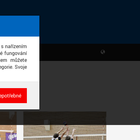
 s nařízením
né fungování
ikem můžete
gorie. Svoje
epotřebné
ch
né