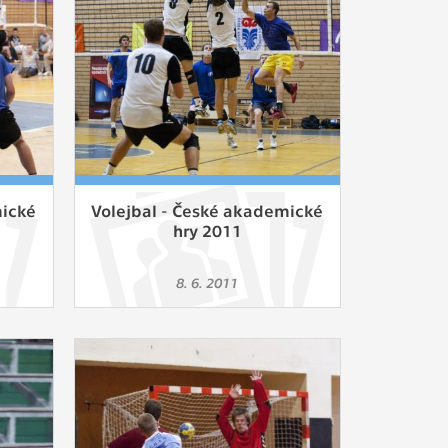
ám
ch
le
 s
mické
Volejbal - České akademické
hry 2011
ie
8. 6. 2011
ií