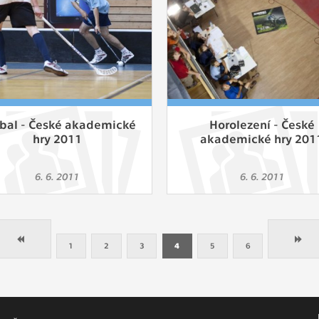
rbal - České akademické
Horolezení - České
hry 2011
akademické hry 201
6. 6. 2011
6. 6. 2011
1
2
3
4
5
6