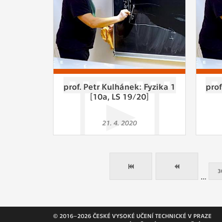
prof. Petr Kulhánek: Fyzika 1
prof
[10a, LS 19/20]
21. 4. 2020
3
…
© 2016–2026 ČESKÉ VYSOKÉ UČENÍ TECHNICKÉ V PRAZE