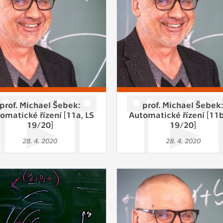
 získávání anonymizovaných statistických údajů, které n
lepšovat naše aplikace. Zpravidla jde o cookies systémů třetí
é k těmto účelům využíváme.
OVÉ
za účelem zobrazení správných nabídek a cílení obsahu pod
rencí. Zpravidla jde o cookies systémů třetích stran, které nám
ivatelského chování pomáhají.
prof. Michael Šebek:
prof. Michael Šebek
omatické řízení [11a, LS
Automatické řízení [11b
19/20]
19/20]
eré aplikace nedokáže zařadit. Naším cílem je, aby tato kategor
28. 4. 2020
28. 4. 2020
zdná a všechny cookies byly přiřazeny do některé z kategor
ýše.