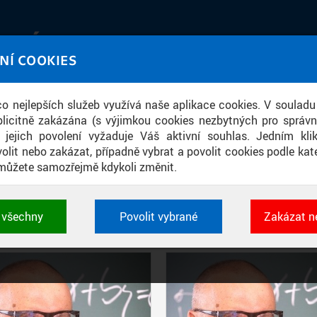
IATÉKA
NÍ COOKIES
UT obrazem a zvukem
 co nejlepších služeb využívá naše aplikace cookies. V souladu
ace
licitně zakázána (s výjimkou cookies nezbytných pro správ
a jejich povolení vyžaduje Váš aktivní souhlas. Jedním kl
olit nebo zakázat, případně vybrat a povolit cookies podle kate
můžete samozřejmě kdykoli změnit.
PŘÍSPĚVKY PODLE FILTRU
t všechny
Povolit vybrané
Zakázat n
Aktivní filtry:
ZDROJ: ČVUT V PRAZE, FAKULTA ELEKTROTECHNICKÁ
 cookies využívané aplikacemi ČVUT pro uchování jeji
vlastností a identifikátorů relace. Jsou nezbytné pro správ
jsou vždy aktivní.
É