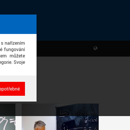
 s nařízením
né fungování
ikem můžete
gorie. Svoje
epotřebné
ch
né