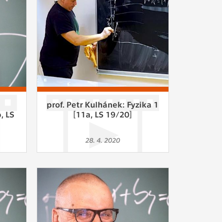
ám
ch
le
 s
:
prof. Petr Kulhánek: Fyzika 1
, LS
[11a, LS 19/20]
ie
28. 4. 2020
ií