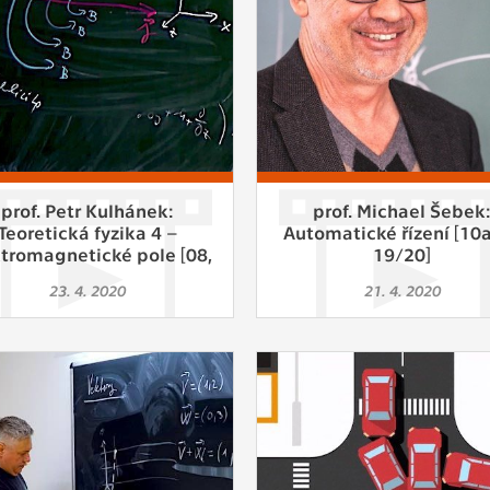
prof. Petr Kulhánek:
prof. Michael Šebek
Teoretická fyzika 4 –
Automatické řízení [10a
ktromagnetické pole [08,
19/20]
LS 19/20]
23. 4. 2020
21. 4. 2020