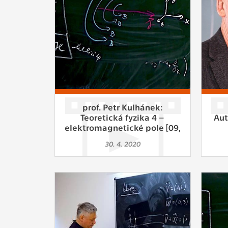
Slouží pro
pomáhají vy
stran, kter
MARKETING
Využívané 
Vašich prefe
analýzou už
prof. Petr Kulhánek:
Teoretická fyzika 4 –
Aut
OSTATNÍ
elektromagnetické pole [09,
LS 19/20]
Cookies, kt
30. 4. 2020
zůstala prá
uvedených v