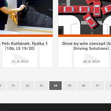
. Petr Kulhánek: Fyzika 1
Drive by wire concept (
[10b, LS 19/20]
Driving Solutions)
21. 4. 2020
20. 4. 2020
0
31
32
33
34
35
36
37