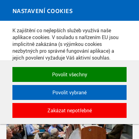
Skip to main content
MEDIATÉKA
Toggle
NASTAVENÍ COOKIES
navigati
K zajištění co nejlepších služeb využívá naše
PŘÍSPĚVKY PODLE FILTRU
aplikace cookies. V souladu s nařízením EU jsou
implicitně zakázána (s výjimkou cookies
Aktivní filtry:
nezbytných pro správné fungování aplikace) a
ZDROJ: ČVUT V PRAZE, FAKULTA ELEKTROTECHNICKÁ
jejich povolení vyžaduje Váš aktivní souhlas.
Jedním klikem můžete všechny povolit nebo
Pages
zakázat, případně vybrat a povolit cookies podle
Povolit všechny
kategorie. Svoje rozhodnutí můžete samozřejmě
kdykoli změnit.
Povolit vybrané
POTŘEBNÉ
Zakázat nepotřebné
Technické cookies využívané aplikacemi
ČVUT pro uchování jejich nastavení,
vlastností a identifikátorů relace. Jsou
nezbytné pro správné fungování a jsou