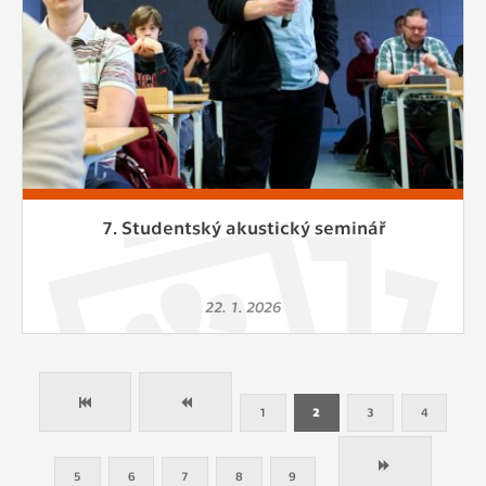
7. Studentský akustický seminář
22. 1. 2026
1
2
3
4
5
6
7
8
9