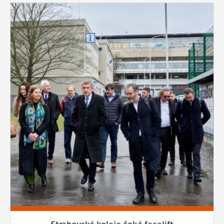
Strahovské koleje čeká facelift