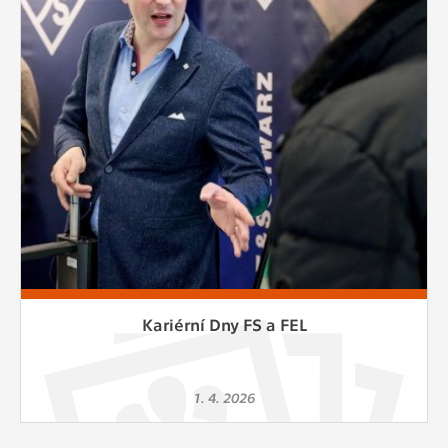
Cookies, které aplikace nedokáže zařadit.
Naším cílem je, aby tato kategorie
zůstala prázdná a všechny cookies byly
přiřazeny do některé z kategorií
uvedených výše.
Kariérní Dny FS a FEL
1. 4. 2026