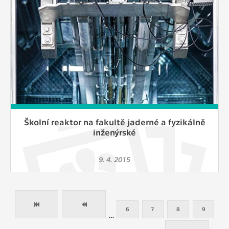
Školní reaktor na fakultě jaderné a fyzikálně
inženýrské
9. 4. 2015
6
7
8
9
…