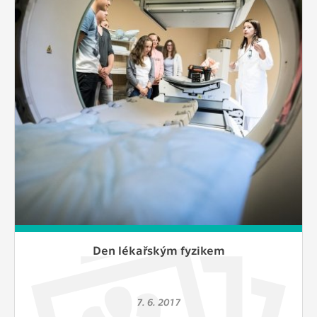
Cookies, které aplikace nedokáže zařadit.
Naším cílem je, aby tato kategorie
zůstala prázdná a všechny cookies byly
přiřazeny do některé z kategorií
uvedených výše.
Den lékařským fyzikem
7. 6. 2017