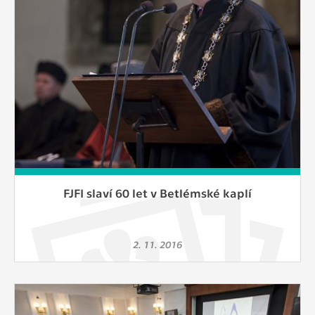
FJFI slaví 60 let v Betlémské kaplí
2. 11. 2016