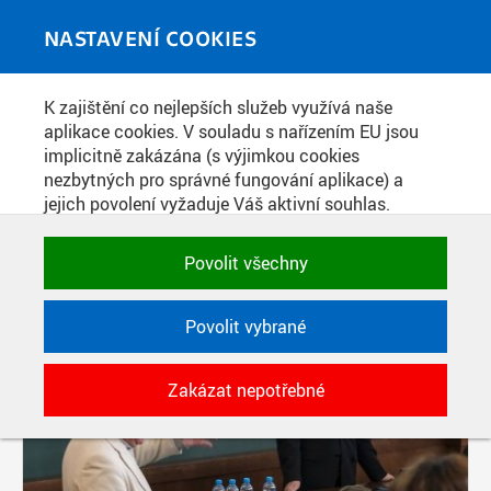
Skip to main content
MEDIATÉKA
Toggle
NASTAVENÍ COOKIES
navigati
K zajištění co nejlepších služeb využívá naše
PŘÍSPĚVKY PODLE FILTRU
aplikace cookies. V souladu s nařízením EU jsou
implicitně zakázána (s výjimkou cookies
Aktivní filtry:
nezbytných pro správné fungování aplikace) a
jejich povolení vyžaduje Váš aktivní souhlas.
SOUČÁST: FAKULTA JADERNÁ A FYZIKÁLNĚ INŽENÝRSKÁ
Jedním klikem můžete všechny povolit nebo
zakázat, případně vybrat a povolit cookies podle
Povolit všechny
Pages
kategorie. Svoje rozhodnutí můžete samozřejmě
kdykoli změnit.
Povolit vybrané
POTŘEBNÉ
Zakázat nepotřebné
Technické cookies využívané aplikacemi
ČVUT pro uchování jejich nastavení,
vlastností a identifikátorů relace. Jsou
nezbytné pro správné fungování a jsou