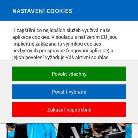
Skip to main content
MEDIATÉKA
Toggle
NASTAVENÍ COOKIES
navigati
K zajištění co nejlepších služeb využívá naše
NEJNOVĚJŠÍ FOTOGRAFIE
aplikace cookies. V souladu s nařízením EU jsou
implicitně zakázána (s výjimkou cookies
nezbytných pro správné fungování aplikace) a
jejich povolení vyžaduje Váš aktivní souhlas.
Jedním klikem můžete všechny povolit nebo
zakázat, případně vybrat a povolit cookies podle
Povolit všechny
kategorie. Svoje rozhodnutí můžete samozřejmě
kdykoli změnit.
Povolit vybrané
POTŘEBNÉ
Zakázat nepotřebné
Technické cookies využívané aplikacemi
ČVUT pro uchování jejich nastavení,
vlastností a identifikátorů relace. Jsou
nezbytné pro správné fungování a jsou