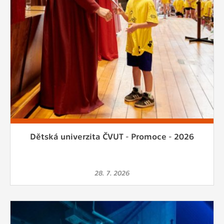
Cookies, které aplikace nedokáže zařadit.
Naším cílem je, aby tato kategorie
zůstala prázdná a všechny cookies byly
přiřazeny do některé z kategorií
uvedených výše.
Dětská univerzita ČVUT - Promoce - 2026
28. 7. 2026