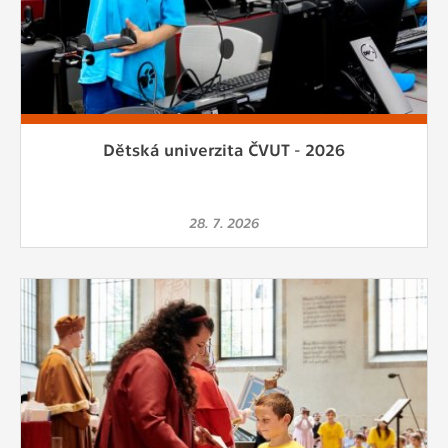
vždy aktivní.
ANALYTICKÉ
Slouží pro získávání anonymizovaných
statistických údajů, které nám pomáhají
vylepšovat naše aplikace. Zpravidla jde o
Dětská univerzita ČVUT - 2026
cookies systémů třetích stran, které k
těmto účelům využíváme.
28. 7. 2026
MARKETINGOVÉ
Využívané za účelem zobrazení
správných nabídek a cílení obsahu podle
Vašich preferencí. Zpravidla jde o
cookies systémů třetích stran, které nám
s analýzou uživatelského chování
pomáhají.
OSTATNÍ