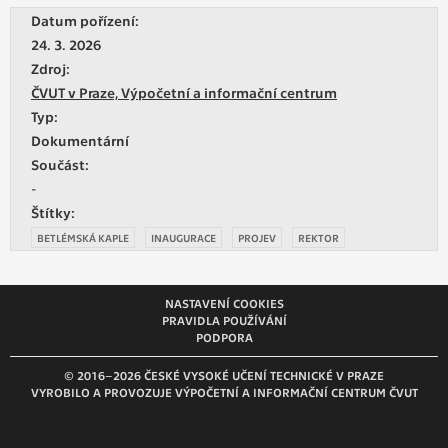
vždy aktivní.
Datum pořízení:
24. 3. 2026
ANALYTICKÉ
Zdroj:
Slouží pro získávání anonymizovaných
ČVUT v Praze, Výpočetní a informační centrum
statistických údajů, které nám pomáhají
Typ:
vylepšovat naše aplikace. Zpravidla jde o
Dokumentární
cookies systémů třetích stran, které k
Součást:
těmto účelům využíváme.
-
Štítky:
BETLÉMSKÁ KAPLE
INAUGURACE
PROJEV
REKTOR
MARKETINGOVÉ
Využívané za účelem zobrazení
správných nabídek a cílení obsahu podle
NASTAVENÍ COOKIES
Vašich preferencí. Zpravidla jde o
PRAVIDLA POUŽÍVÁNÍ
cookies systémů třetích stran, které nám
PODPORA
s analýzou uživatelského chování
pomáhají.
© 2016–2026 ČESKÉ VYSOKÉ UČENÍ TECHNICKÉ V PRAZE
VYROBILO A PROVOZUJE VÝPOČETNÍ A INFORMAČNÍ CENTRUM ČVUT
OSTATNÍ