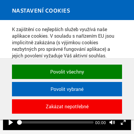
Skip to main content
MEDIATÉKA
Toggle
NASTAVENÍ COOKIES
navigati
Home
»
Videopříspěvky
K zajištění co nejlepších služeb využívá naše
You are here
INAUGURAČNÍ PROSLOV MICHALA
aplikace cookies. V souladu s nařízením EU jsou
implicitně zakázána (s výjimkou cookies
PĚCHOUČKA
nezbytných pro správné fungování aplikace) a
jejich povolení vyžaduje Váš aktivní souhlas.
Jedním klikem můžete všechny povolit nebo
zakázat, případně vybrat a povolit cookies podle
Povolit všechny
kategorie. Svoje rozhodnutí můžete samozřejmě
kdykoli změnit.
Povolit vybrané
Play
POTŘEBNÉ
Zakázat nepotřebné
Technické cookies využívané aplikacemi
ČVUT pro uchování jejich nastavení,
vlastností a identifikátorů relace. Jsou
Seek
Current
00:00
time
Play
Toggle
Toggl
nezbytné pro správné fungování a jsou
Mute
Fulls