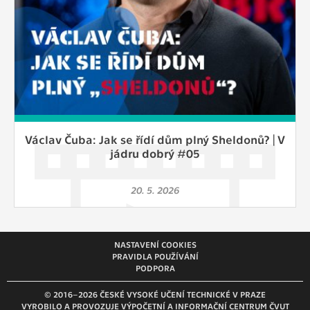
vždy aktivní.
ANALYTICKÉ
Slouží pro získávání anonymizovaných
statistických údajů, které nám pomáhají
vylepšovat naše aplikace. Zpravidla jde o
cookies systémů třetích stran, které k
těmto účelům využíváme.
Václav Čuba: Jak se řídí dům plný Sheldonů? | V
jádru dobrý #05
MARKETINGOVÉ
Využívané za účelem zobrazení
20. 5. 2026
správných nabídek a cílení obsahu podle
Vašich preferencí. Zpravidla jde o
cookies systémů třetích stran, které nám
s analýzou uživatelského chování
NASTAVENÍ COOKIES
PRAVIDLA POUŽÍVÁNÍ
pomáhají.
PODPORA
© 2016–2026 ČESKÉ VYSOKÉ UČENÍ TECHNICKÉ V PRAZE
OSTATNÍ
VYROBILO A PROVOZUJE VÝPOČETNÍ A INFORMAČNÍ CENTRUM ČVUT