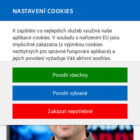
Skip to main content
MEDIATÉKA
Toggle
NASTAVENÍ COOKIES
navigati
K zajištění co nejlepších služeb využívá naše
PŘÍSPĚVKY PODLE FILTRU
aplikace cookies. V souladu s nařízením EU jsou
implicitně zakázána (s výjimkou cookies
Aktivní filtry:
nezbytných pro správné fungování aplikace) a
ŠTÍTEK: JADERNÁ CHEMIE
jejich povolení vyžaduje Váš aktivní souhlas.
Jedním klikem můžete všechny povolit nebo
zakázat, případně vybrat a povolit cookies podle
Povolit všechny
kategorie. Svoje rozhodnutí můžete samozřejmě
kdykoli změnit.
Povolit vybrané
POTŘEBNÉ
Zakázat nepotřebné
Technické cookies využívané aplikacemi
ČVUT pro uchování jejich nastavení,
vlastností a identifikátorů relace. Jsou
nezbytné pro správné fungování a jsou