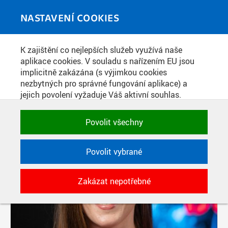
Skip to main content
MEDIATÉKA
Toggle
NASTAVENÍ COOKIES
navigati
K zajištění co nejlepších služeb využívá naše
PŘÍSPĚVKY PODLE FILTRU
aplikace cookies. V souladu s nařízením EU jsou
implicitně zakázána (s výjimkou cookies
Aktivní filtry:
nezbytných pro správné fungování aplikace) a
ŠTÍTEK: PODCAST
jejich povolení vyžaduje Váš aktivní souhlas.
Jedním klikem můžete všechny povolit nebo
zakázat, případně vybrat a povolit cookies podle
Povolit všechny
kategorie. Svoje rozhodnutí můžete samozřejmě
kdykoli změnit.
Povolit vybrané
POTŘEBNÉ
Zakázat nepotřebné
Technické cookies využívané aplikacemi
ČVUT pro uchování jejich nastavení,
vlastností a identifikátorů relace. Jsou
nezbytné pro správné fungování a jsou