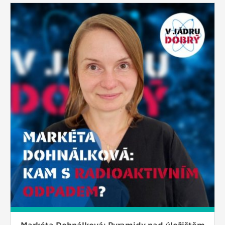
Markéta Dohnálková: Pyramidy nad úložištěm