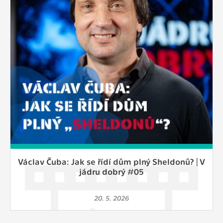
Cookies, které aplikace nedokáže zařadit.
Naším cílem je, aby tato kategorie
zůstala prázdná a všechny cookies byly
přiřazeny do některé z kategorií
uvedených výše.
Václav Čuba: Jak se řídí dům plný Sheldonů? | V
jádru dobrý #05
20. 5. 2026