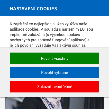
Skip to main content
MEDIATÉKA
Toggle
NASTAVENÍ COOKIES
navigati
K zajištění co nejlepších služeb využívá naše
PŘÍSPĚVKY PODLE FILTRU
aplikace cookies. V souladu s nařízením EU jsou
implicitně zakázána (s výjimkou cookies
Aktivní filtry:
nezbytných pro správné fungování aplikace) a
ŠTÍTEK: LABORATOŘ
jejich povolení vyžaduje Váš aktivní souhlas.
Jedním klikem můžete všechny povolit nebo
Pages
zakázat, případně vybrat a povolit cookies podle
Povolit všechny
kategorie. Svoje rozhodnutí můžete samozřejmě
kdykoli změnit.
Povolit vybrané
POTŘEBNÉ
Zakázat nepotřebné
Technické cookies využívané aplikacemi
ČVUT pro uchování jejich nastavení,
vlastností a identifikátorů relace. Jsou
nezbytné pro správné fungování a jsou