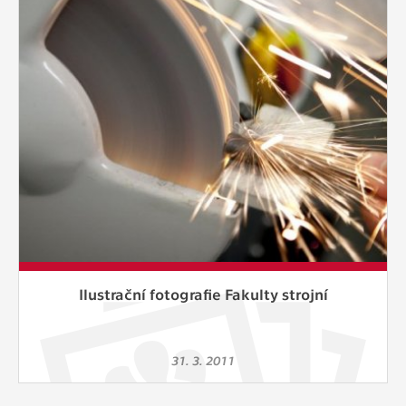
Cookies, které aplikace nedokáže zařadit.
Naším cílem je, aby tato kategorie
zůstala prázdná a všechny cookies byly
přiřazeny do některé z kategorií
uvedených výše.
Ilustrační fotografie Fakulty strojní
31. 3. 2011