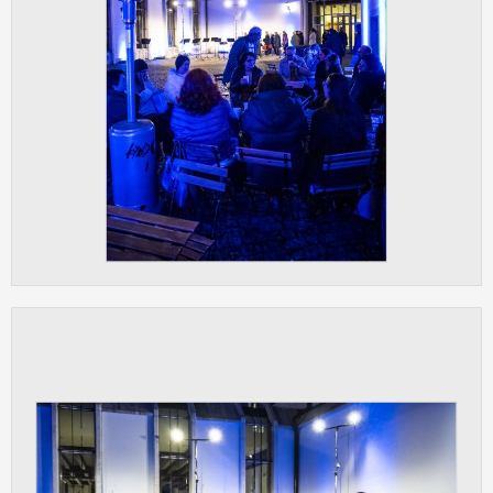
Cookies, které aplikace nedokáže zařadit.
Naším cílem je, aby tato kategorie
zůstala prázdná a všechny cookies byly
přiřazeny do některé z kategorií
uvedených výše.