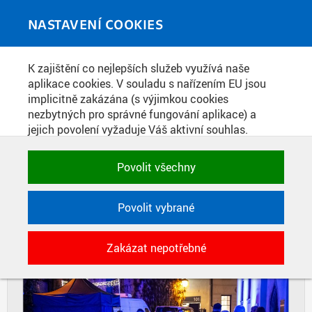
Skip to main content
MEDIATÉKA
Toggle
NASTAVENÍ COOKIES
navigati
Home
»
Fotografie
K zajištění co nejlepších služeb využívá naše
You are here
VÁNOČNÍ SETKÁNÍ REKTORÁTU
aplikace cookies. V souladu s nařízením EU jsou
implicitně zakázána (s výjimkou cookies
ČVUT
nezbytných pro správné fungování aplikace) a
jejich povolení vyžaduje Váš aktivní souhlas.
Jedním klikem můžete všechny povolit nebo
DIAPOZITIVY
DLAŽDICE
zakázat, případně vybrat a povolit cookies podle
Povolit všechny
CIHLY
kategorie. Svoje rozhodnutí můžete samozřejmě
kdykoli změnit.
Povolit vybrané
POTŘEBNÉ
Zakázat nepotřebné
Technické cookies využívané aplikacemi
ČVUT pro uchování jejich nastavení,
vlastností a identifikátorů relace. Jsou
nezbytné pro správné fungování a jsou