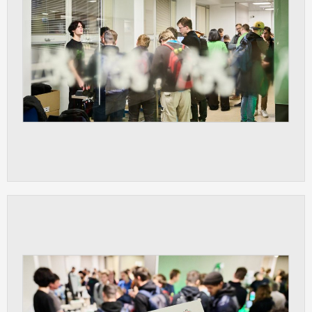
vždy aktivní.
ANALYTICKÉ
Slouží pro získávání anonymizovaných
statistických údajů, které nám pomáhají
vylepšovat naše aplikace. Zpravidla jde o
cookies systémů třetích stran, které k
těmto účelům využíváme.
MARKETINGOVÉ
Využívané za účelem zobrazení
správných nabídek a cílení obsahu podle
Vašich preferencí. Zpravidla jde o
cookies systémů třetích stran, které nám
s analýzou uživatelského chování
pomáhají.
OSTATNÍ